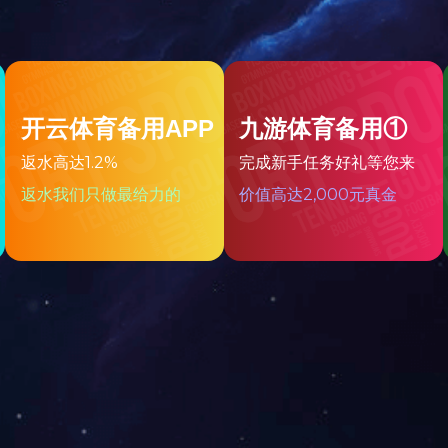
邓生-楼顶V3阳光房
1
关于多宝(中国)
新闻中心