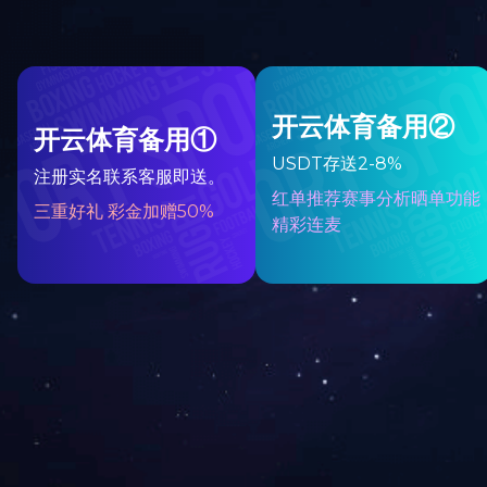
海南郑总-V3人字顶阳光房+手工围栏
LINK
友情链接
多宝(中国)
招商加盟