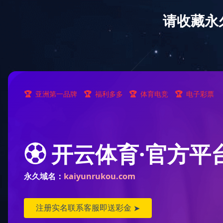
给你美好的
别墅户外园林全
首页
关于多宝(中国)
阳光房
雨棚