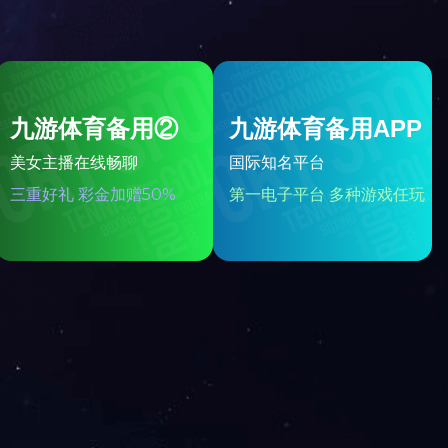
新疆孙总-金字塔顶阳光房