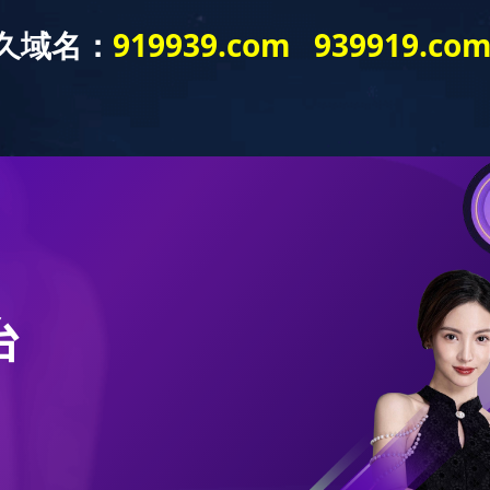
居住环境
铝整装系统定制
凉亭
花架
吸烟亭
多宝(中国)
招商加盟