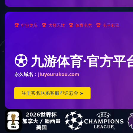
雨棚/车棚案例
凉亭/花架案例
阳光房案例